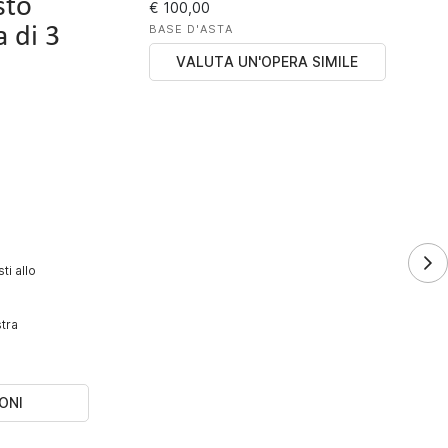
sto
€ 100,00
a di 3
BASE D'ASTA
VALUTA UN'OPERA SIMILE
ti allo
stra
ONI