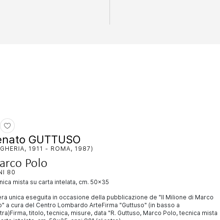
enato GUTTUSO
GHERIA, 1911 - ROMA, 1987)
arco Polo
NI 80
cnica mista su carta intelata, cm. 50x35
ra unica eseguita in occasione della pubblicazione de "Il Milione di Marco
o" a cura del Centro Lombardo ArteFirma "Guttuso" (in basso a
ra)Firma, titolo, tecnica, misure, data "R. Guttuso, Marco Polo, tecnica mista