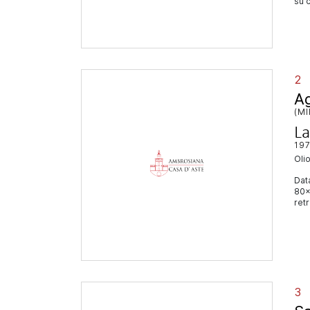
su c
2
A
(MI
La
19
ol
Data
80x1
retr
3