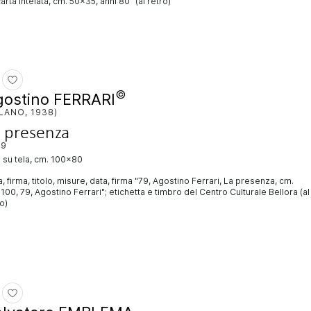
arta intelata, cm. 50x35, anni 80" (al retro)
©
gostino FERRARI
LANO, 1938)
 presenza
79
io su tela, cm. 100x80
, firma, titolo, misure, data, firma "79, Agostino Ferrari, La presenza, cm.
00, 79, Agostino Ferrari"; etichetta e timbro del Centro Culturale Bellora (al
o)