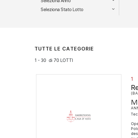
Seleziona Anno
Seleziona Stato Lotto
TUTTE LE CATEGORIE
1 - 30 di 70 LOTTI
1
R
(BA
M
AN
te
Ope
Pol
dest