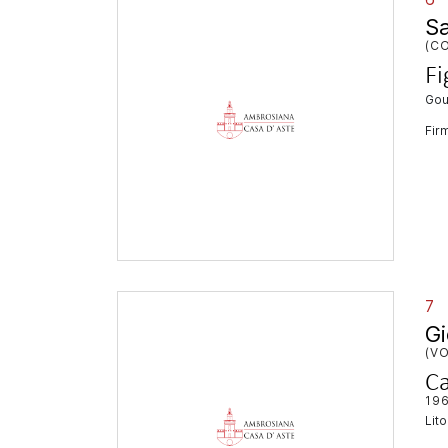
Sa
(CO
Fi
go
Firm
7
Gi
(VO
Ca
19
lit