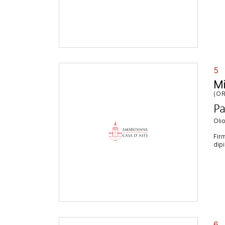
5
M
(OR
Pa
ol
Firm
dipi
6