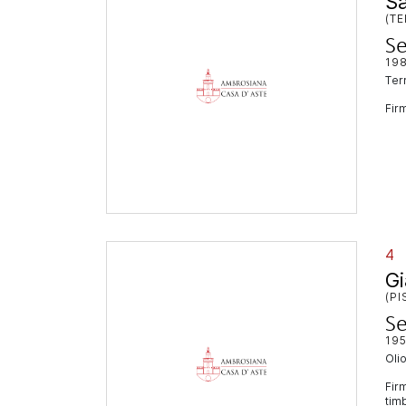
S
(TE
Se
19
te
Firm
4
Gi
(PI
Se
19
ol
Firm
timb