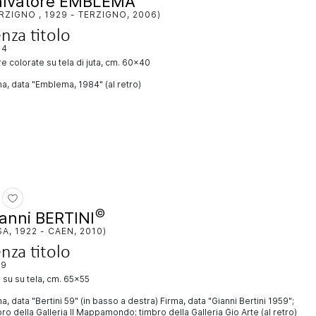
alvatore EMBLEMA
RZIGNO , 1929 - TERZIGNO, 2006)
nza titolo
84
rre colorate su tela di juta, cm. 60x40
a, data "Emblema, 1984" (al retro)
©
anni BERTINI
SA, 1922 - CAEN, 2010)
nza titolo
59
io su su tela, cm. 65x55
a, data "Bertini 59" (in basso a destra) Firma, data "Gianni Bertini 1959";
ro della Galleria Il Mappamondo; timbro della Galleria Gio Arte (al retro)