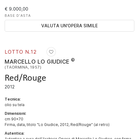
€ 9.000,00
BASE D'ASTA
VALUTA UN'OPERA SIMILE
LOTTO N.
12
©
MARCELLO LO GIUDICE
(TAORMINA, 1957)
Red/Rouge
2012
Tecnica:
olio su tela
Dimensioni:
cm 90x70
Firma, data, titolo "Lo Giudice, 2012, Red/Rouge" (al retro)
Autentica:
Autentica a cura dell'Archivio Opere di Marcello Lo Giudice, con firma