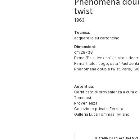
Phenomena dou
twist
1963
Tecnica:
acquarello su cartoncino
Dimensioni:
cm 28x38
Firma "Paul Jenkins" (in alto a destr
Firma, titolo, luogo, data "Paul Jenk
Phenomena double twist, Paris, 1963
Autentica:
Certificato di provenienza a cura di
Tommasi
Provenienza:
Collezione privata, Ferrara
Galleria Luca Tommasi, Milano
RICHIEDI INFORMAZI