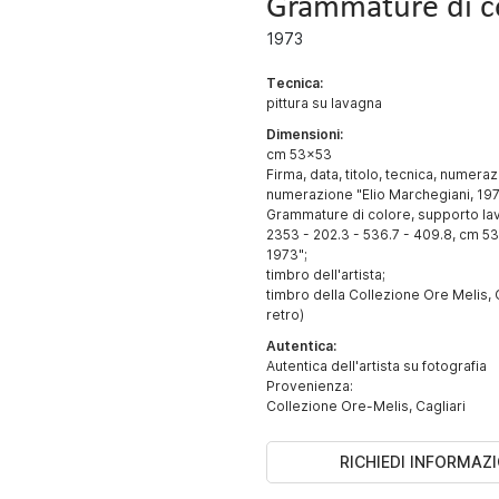
Grammature di c
1973
Tecnica:
pittura su lavagna
Dimensioni:
cm 53x53
Firma, data, titolo, tecnica, numera
numerazione "Elio Marchegiani, 197
Grammature di colore, supporto lav
2353 - 202.3 - 536.7 - 409.8, cm 5
1973";
timbro dell'artista;
timbro della Collezione Ore Melis, C
retro)
Autentica:
Autentica dell'artista su fotografia
Provenienza:
Collezione Ore-Melis, Cagliari
RICHIEDI INFORMAZI