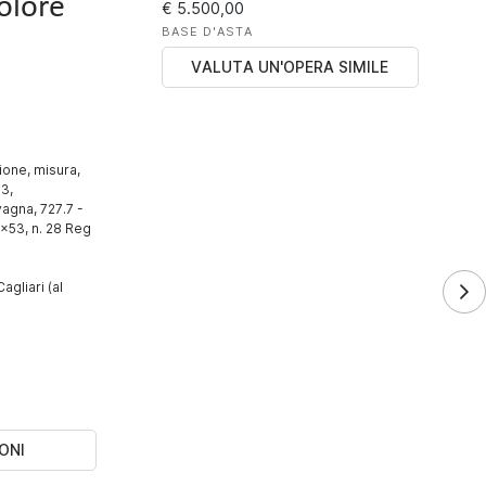
olore
€ 5.500,00
BASE D'ASTA
VALUTA UN'OPERA SIMILE
zione, misura,
3,
agna, 727.7 -
3x53, n. 28 Reg
agliari (al
ONI