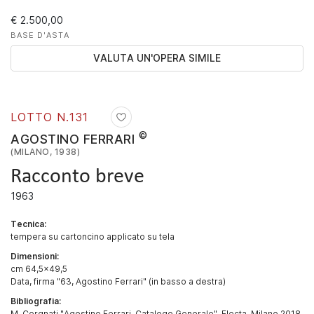
€ 2.500,00
BASE D'ASTA
VALUTA UN'OPERA SIMILE
LOTTO N.
131
©
AGOSTINO FERRARI
(MILANO, 1938)
Racconto breve
1963
Tecnica:
tempera su cartoncino applicato su tela
Dimensioni:
cm 64,5x49,5
Data, firma "63, Agostino Ferrari" (in basso a destra)
Bibliografia:
M. Corgnati "Agostino Ferrari. Catalogo Generale", Electa, Milano 2018,