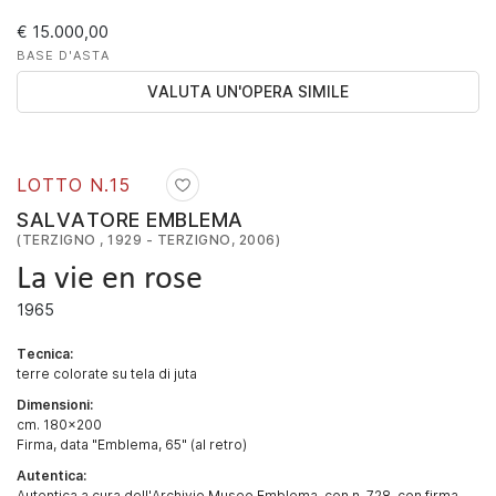
€ 15.000,00
BASE D'ASTA
VALUTA UN'OPERA SIMILE
LOTTO N.
15
SALVATORE EMBLEMA
(TERZIGNO , 1929 - TERZIGNO, 2006)
La vie en rose
1965
Tecnica:
terre colorate su tela di juta
Dimensioni:
cm. 180x200
Firma, data "Emblema, 65" (al retro)
Autentica:
Autentica a cura dell'Archivio Museo Emblema, con n. 728, con firma