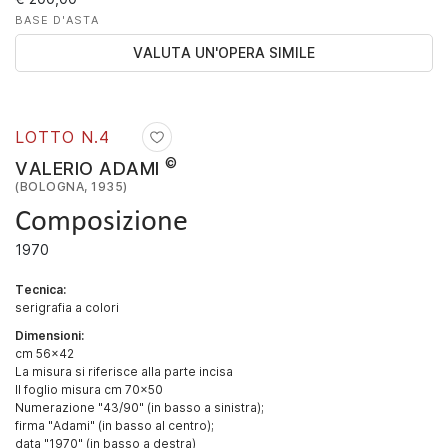
BASE D'ASTA
VALUTA UN'OPERA SIMILE
LOTTO N.
4
©
VALERIO ADAMI
(BOLOGNA, 1935)
Composizione
1970
Tecnica:
serigrafia a colori
Dimensioni:
cm 56x42
La misura si riferisce alla parte incisa
Il foglio misura cm 70x50
Numerazione "43/90" (in basso a sinistra);
firma "Adami" (in basso al centro);
data "1970" (in basso a destra)